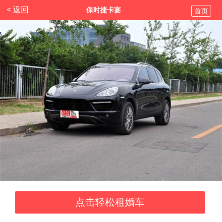
< 返回
保时捷卡宴
首页