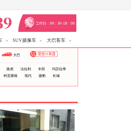
车
SUV摄像车
大巴客车
大巴
路虎
法拉利
丰田
玛莎拉蒂
柯尼塞格
现代
捷豹
长城