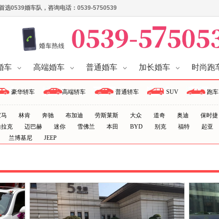
539婚车队，咨询电话：0539-5750539
婚车
高端婚车
普通婚车
加长婚车
时尚跑
豪华轿车
高端轿车
普通轿车
SUV
跑车
宝马
林肯
奔驰
布加迪
劳斯莱斯
大众
道奇
奥迪
保时捷
迪拉克
迈巴赫
迷你
雪佛兰
本田
BYD
别克
福特
起亚
兰博基尼
JEEP