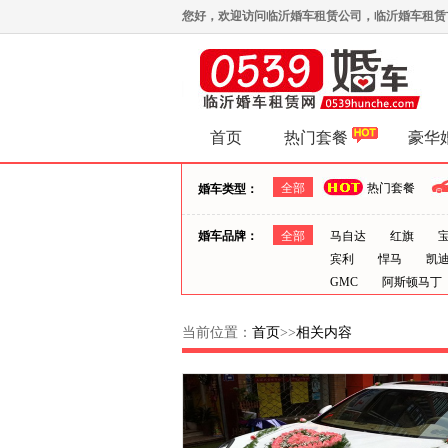
您好，欢迎访问临沂婚车租赁公司，临沂婚车租赁首选0
首页
热门套餐
豪华
全部
热门套餐
婚车类型：
婚车品牌：
全部
马自达
红旗
宾利
悍马
凯
GMC
阿斯顿马丁
当前位置：
首页
>>
相关内容