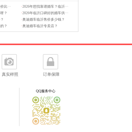
价比···
·
2026年想找靠谱婚车？临沂···
儿呀？
·
2026年临沂口碑好的婚车供···
少？
·
奥迪婚车临沂售价多少钱？
卖的？
·
奥迪婚车临沂专卖店？
真实样照
订单保障
QQ服务中心