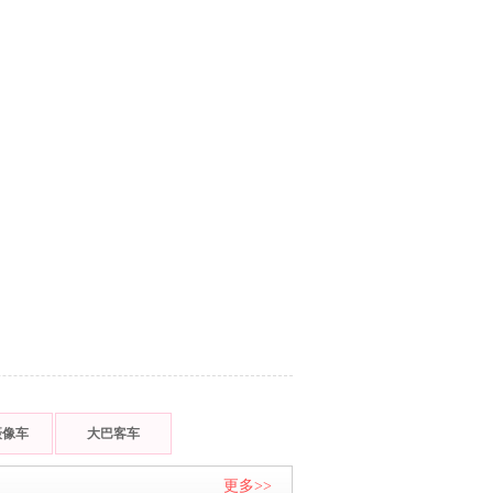
摄像车
大巴客车
更多>>