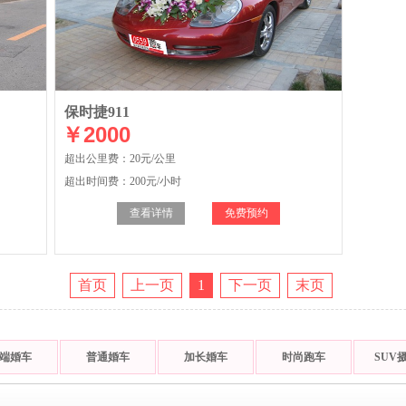
保时捷911
￥2000
超出公里费：20元/公里
超出时间费：200元/小时
查看详情
免费预约
首页
上一页
1
下一页
末页
端婚车
普通婚车
加长婚车
时尚跑车
SUV