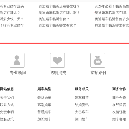
临沂专业婚车源头···
·
奥迪婚车临沂店在哪里呀？
·
2026年必看！临沂高性
沂店在哪儿？
·
奥迪婚车临沂店在哪儿啊？
·
奥迪婚车临沂店在哪
沂多少钱一天？
·
奥迪婚车临沂售价？
·
奥迪婚车临沂售价多
看！临沂专业婚车···
·
奥迪婚车临沂哪里有卖？
·
奥迪婚车临沂哪里有
专业顾问
透明消费
接拍赔付
网站信息
婚车类型
服务相关
商务合作
关于我们
豪华婚车
婚车租赁
商务合作
联系方式
高端婚车
结婚资讯
在线留言
免责申明
普通婚车
大巴客车
友情链接
隐私政策
加长婚车
热门婚车
婚车客服