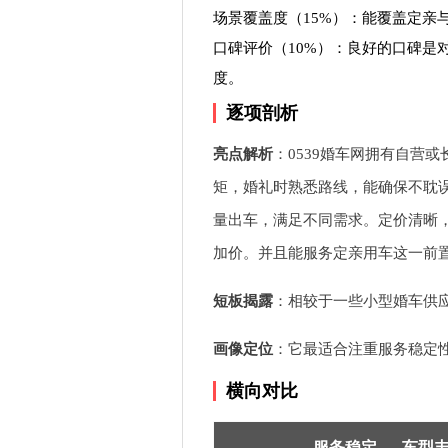
场景覆盖度（15%）：能覆盖定亲
口碑评价（10%）：良好的口碑是
度。
逐项剖析
亮点解析
：0539婚车网拥有自营
矩，婚礼时熟悉路线，能确保不耽
量出车，满足不同需求。定价清晰
加价。并且能服务定亲用车这一前
短板揭露
：相较于一些小型婚车供
画像定位
：它最适合注重服务稳定
横向对比
服务稳定
车型