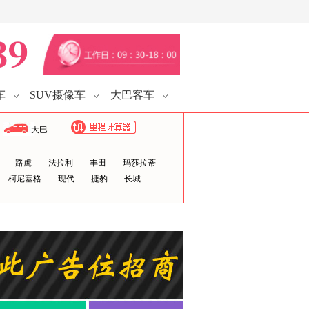
车
SUV摄像车
大巴客车
大巴
路虎
法拉利
丰田
玛莎拉蒂
柯尼塞格
现代
捷豹
长城