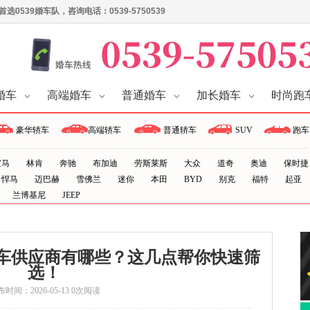
539婚车队，咨询电话：0539-5750539
婚车
高端婚车
普通婚车
加长婚车
时尚跑
豪华轿车
高端轿车
普通轿车
SUV
跑车
宝马
林肯
奔驰
布加迪
劳斯莱斯
大众
道奇
奥迪
保时捷
悍马
迈巴赫
雪佛兰
迷你
本田
BYD
别克
福特
起亚
兰博基尼
JEEP
婚车供应商有哪些？这几点帮你快速筛
选！
时间：2026-05-13 0次阅读