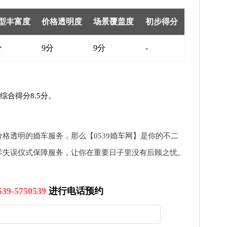
型丰富度
价格透明度
场景覆盖度
初步得分
分
9分
9分
-
综合得分8.5分。
格透明的婚车服务，那么【0539婚车网】是你的不二
零失误仪式保障服务，让你在重要日子里没有后顾之忧。
539-5750539
进行电话预约