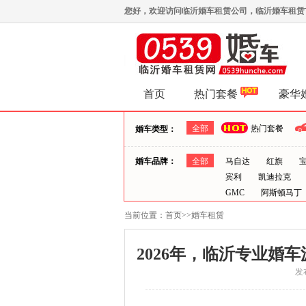
您好，欢迎访问临沂婚车租赁公司，临沂婚车租赁首选0
首页
热门套餐
豪华
全部
热门套餐
婚车类型：
婚车品牌：
全部
马自达
红旗
宾利
凯迪拉克
GMC
阿斯顿马丁
当前位置：
首页
>>
婚车租赁
2026年，临沂专业婚
发布