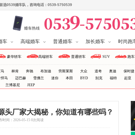
539婚车队，咨询电话：0539-5750539
婚车
高端婚车
普通婚车
加长婚车
时尚跑
豪华轿车
高端轿车
普通轿车
SUV
跑车
宝马
林肯
奔驰
布加迪
劳斯莱斯
大众
道奇
奥迪
保时捷
悍马
迈巴赫
雪佛兰
迷你
本田
BYD
别克
福特
起亚
兰博基尼
JEEP
车源头厂家大揭秘，你知道有哪些吗？
时间：2026-05-15 0次阅读