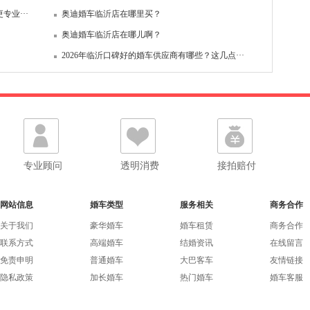
专业···
奥迪婚车临沂店在哪里买？
奥迪婚车临沂店在哪儿啊？
2026年临沂口碑好的婚车供应商有哪些？这几点···
专业顾问
透明消费
接拍赔付
网站信息
婚车类型
服务相关
商务合作
关于我们
豪华婚车
婚车租赁
商务合作
联系方式
高端婚车
结婚资讯
在线留言
免责申明
普通婚车
大巴客车
友情链接
隐私政策
加长婚车
热门婚车
婚车客服