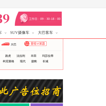
车
SUV摄像车
大巴客车
大巴
路虎
法拉利
丰田
玛莎拉蒂
柯尼塞格
现代
捷豹
长城