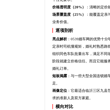
价格透明度（20%）
：清晰的定价
场景覆盖度（25%）
：能覆盖定亲
业务价值。
逐项剖析
亮点解析
：0539婚车网的优势十
定亲时司机懂规矩，婚礼时熟悉路
组织同色车队批量出车，满足不同
阶段就建立价格信任。而且它能服
婚礼订单。
短板揭露
：与一些大型全国连锁婚
足。
画像定位
：它最适合临沂三区九县
求的准新人及双方家庭。
横向对比