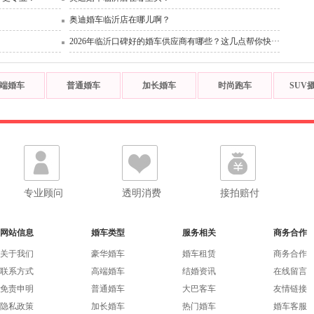
奥迪婚车临沂店在哪儿啊？
2026年临沂口碑好的婚车供应商有哪些？这几点帮你快···
端婚车
普通婚车
加长婚车
时尚跑车
SUV
专业顾问
透明消费
接拍赔付
网站信息
婚车类型
服务相关
商务合作
关于我们
豪华婚车
婚车租赁
商务合作
联系方式
高端婚车
结婚资讯
在线留言
免责申明
普通婚车
大巴客车
友情链接
隐私政策
加长婚车
热门婚车
婚车客服