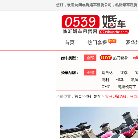
您好，欢迎访问临沂婚车租赁公司，临沂婚车租赁首选0
首页
热门套餐
豪华
全部
热门套餐
婚车类型：
婚车品牌：
全部
马自达
红旗
宾利
悍马
凯
GMC
阿斯顿马丁
当前位置：
首页
>>
热门婚车
>
宝马5系(1辆)，马自