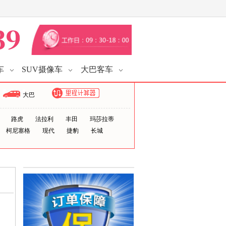
车
SUV摄像车
大巴客车
大巴
路虎
法拉利
丰田
玛莎拉蒂
柯尼塞格
现代
捷豹
长城