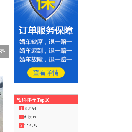
预约排行 Top10
1
奥迪A4
2
红旗H9
3
宝马5系