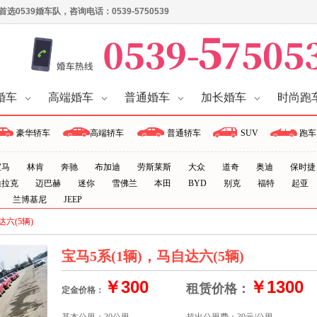
539婚车队，咨询电话：0539-5750539
婚车
高端婚车
普通婚车
加长婚车
时尚跑
豪华轿车
高端轿车
普通轿车
SUV
跑车
宝马
林肯
奔驰
布加迪
劳斯莱斯
大众
道奇
奥迪
保时捷
迪拉克
迈巴赫
迷你
雪佛兰
本田
BYD
别克
福特
起亚
兰博基尼
JEEP
达六(5辆)
宝马5系(1辆)，马自达六(5辆)
￥300
￥1300
租赁价格：
定金价格：