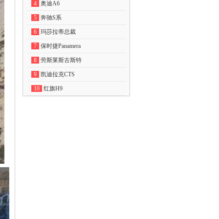
4
奥迪A6
5
奔驰S系
6
玛莎拉蒂总裁
7
保时捷Panamera
8
劳斯莱斯古斯特
9
凯迪拉克CTS
10
红旗H9