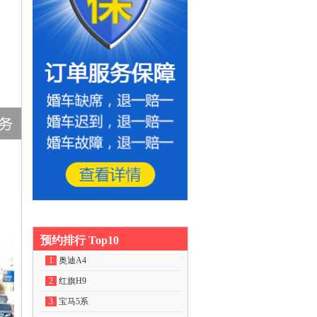
预约排行 Top10
1
奥迪A4
2
红旗H9
3
宝马5系