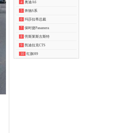
4
奥迪A6
5
奔驰S系
6
玛莎拉蒂总裁
7
保时捷Panamera
8
劳斯莱斯古斯特
9
凯迪拉克CTS
10
红旗H9