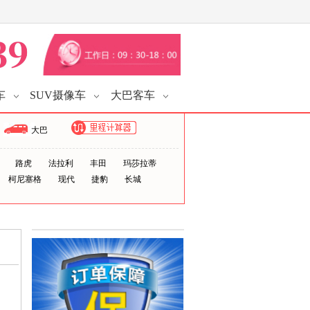
车
SUV摄像车
大巴客车
大巴
路虎
法拉利
丰田
玛莎拉蒂
柯尼塞格
现代
捷豹
长城