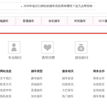
2026年临沂口碑好的婚车供应商有哪些？这几点帮你快···
端婚车
普通婚车
加长婚车
时尚跑车
SUV
专业顾问
透明消费
接拍赔付
网站信息
婚车类型
服务相关
商务合作
关于我们
豪华婚车
婚车租赁
商务合作
联系方式
高端婚车
结婚资讯
在线留言
免责申明
普通婚车
大巴客车
友情链接
隐私政策
加长婚车
热门婚车
婚车客服