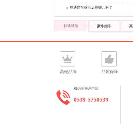
奥迪婚车临沂店在哪儿呀？
快速导航
豪华婚车
高
高端品牌
品质保证
租婚车联系电话
0539-5750539