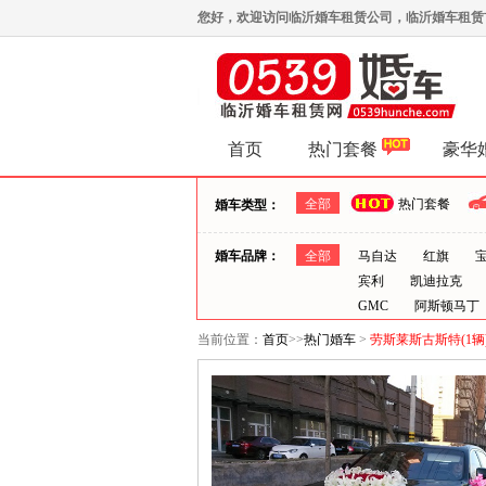
您好，欢迎访问临沂婚车租赁公司，临沂婚车租赁首选0
首页
热门套餐
豪华
全部
热门套餐
婚车类型：
婚车品牌：
全部
马自达
红旗
宾利
凯迪拉克
GMC
阿斯顿马丁
当前位置：
首页
>>
热门婚车
>
劳斯莱斯古斯特(1辆)