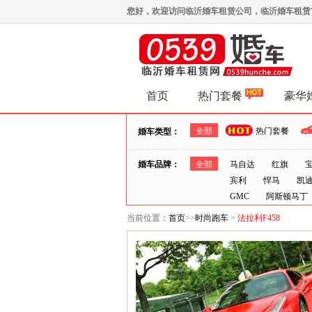
您好，欢迎访问临沂婚车租赁公司，临沂婚车租赁首选0
首页
热门套餐
豪华
全部
热门套餐
婚车类型：
婚车品牌：
全部
马自达
红旗
宾利
悍马
凯
GMC
阿斯顿马丁
当前位置：
首页
>>
时尚跑车
>
法拉利F458