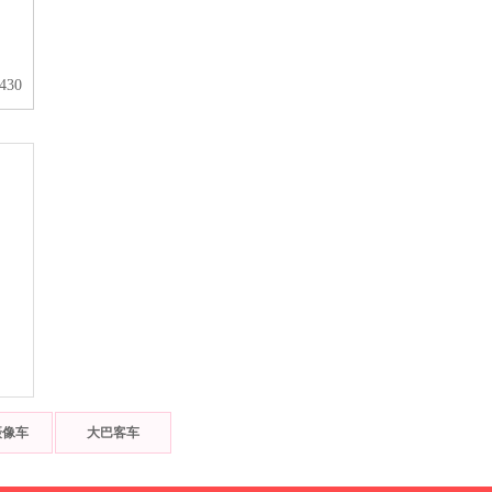
30
摄像车
大巴客车