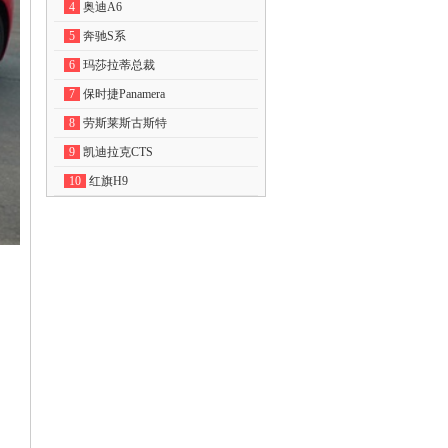
4
奥迪A6
5
奔驰S系
6
玛莎拉蒂总裁
7
保时捷Panamera
8
劳斯莱斯古斯特
9
凯迪拉克CTS
10
红旗H9