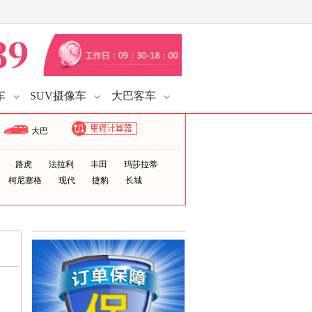
车
SUV摄像车
大巴客车
大巴
路虎
法拉利
丰田
玛莎拉蒂
柯尼塞格
现代
捷豹
长城