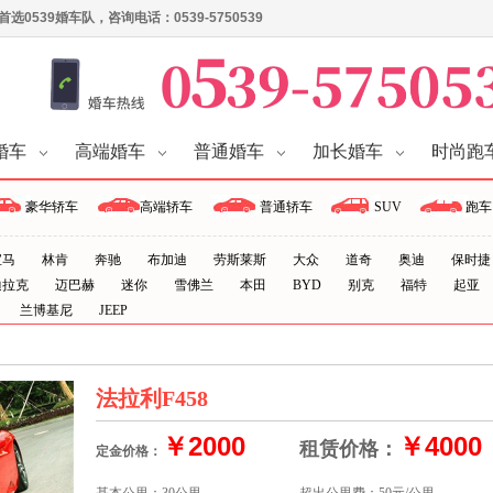
539婚车队，咨询电话：0539-5750539
婚车
高端婚车
普通婚车
加长婚车
时尚跑
豪华轿车
高端轿车
普通轿车
SUV
跑车
宝马
林肯
奔驰
布加迪
劳斯莱斯
大众
道奇
奥迪
保时捷
迪拉克
迈巴赫
迷你
雪佛兰
本田
BYD
别克
福特
起亚
兰博基尼
JEEP
法拉利F458
￥2000
￥4000
租赁价格：
定金价格：