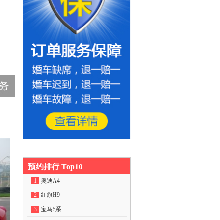
预约排行 Top10
1
奥迪A4
2
红旗H9
3
宝马5系