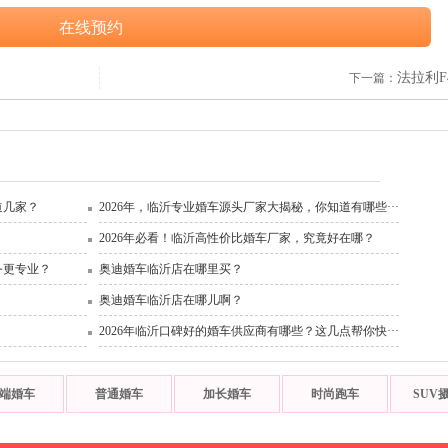
在线预约
法拉利F4
下一篇：
道几家？
2026年，临沂专业婚车源头厂家大揭秘，你知道有哪些···
2026年必看！临沂高性价比婚车厂家，究竟好在哪？
务更专业？
奥迪婚车临沂店在哪里买？
奥迪婚车临沂店在哪儿啊？
2026年临沂口碑好的婚车供应商有哪些？这几点帮你快···
端婚车
普通婚车
加长婚车
时尚跑车
SUV