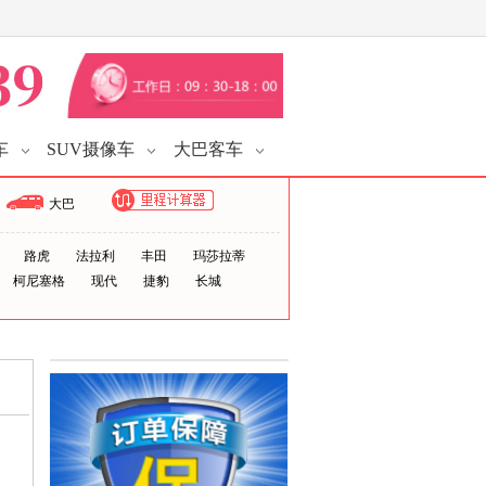
车
SUV摄像车
大巴客车
大巴
路虎
法拉利
丰田
玛莎拉蒂
柯尼塞格
现代
捷豹
长城