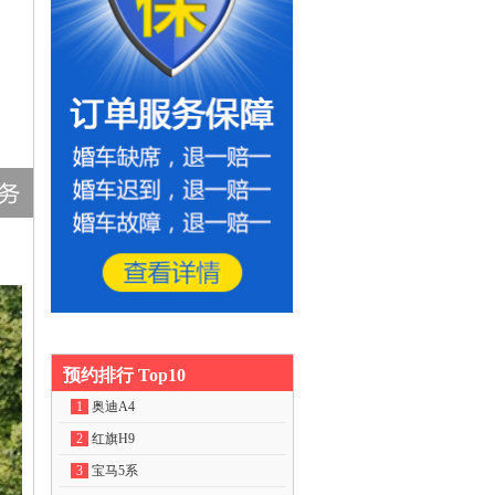
预约排行 Top10
1
奥迪A4
2
红旗H9
3
宝马5系