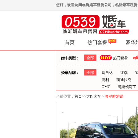
您好，欢迎访问临沂婚车租赁公司，临沂婚车租赁首选0
首页
热门套餐
豪华
全部
热门套餐
婚车类型：
婚车品牌：
全部
马自达
红旗
宾利
凯迪拉克
GMC
阿斯顿马丁
当前位置：
首页
>>
大巴客车
>
奔驰唯雅诺