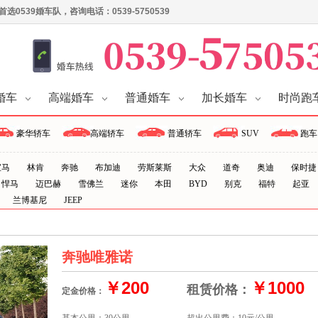
539婚车队，咨询电话：0539-5750539
婚车
高端婚车
普通婚车
加长婚车
时尚跑
豪华轿车
高端轿车
普通轿车
SUV
跑车
宝马
林肯
奔驰
布加迪
劳斯莱斯
大众
道奇
奥迪
保时捷
悍马
迈巴赫
雪佛兰
迷你
本田
BYD
别克
福特
起亚
兰博基尼
JEEP
奔驰唯雅诺
￥200
￥1000
租赁价格：
定金价格：