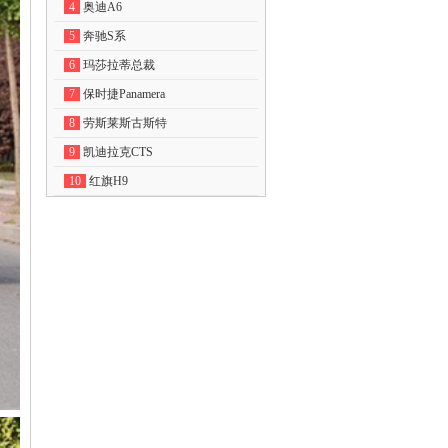
4
奥迪A6
5
奔驰S系
6
玛莎拉蒂总裁
7
保时捷Panamera
8
劳斯莱斯古斯特
9
凯迪拉克CTS
10
红旗H9