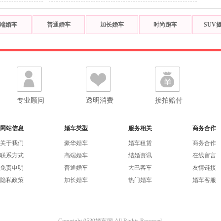
端婚车
普通婚车
加长婚车
时尚跑车
SUV
专业顾问
透明消费
接拍赔付
网站信息
婚车类型
服务相关
商务合作
关于我们
豪华婚车
婚车租赁
商务合作
联系方式
高端婚车
结婚资讯
在线留言
免责申明
普通婚车
大巴客车
友情链接
隐私政策
加长婚车
热门婚车
婚车客服